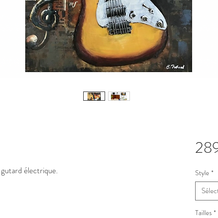
28
 gutard électrique.
Style
*
Sélec
Tailles
*