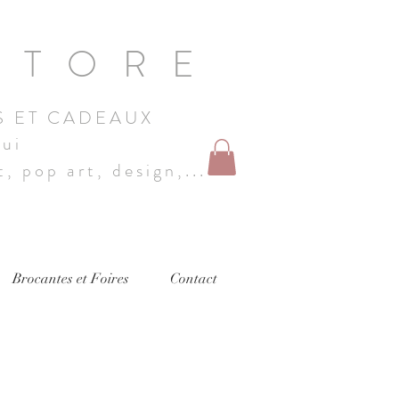
STORE
S ET CADEAUX
hui
, pop art, design,...
Brocantes et Foires
Contact