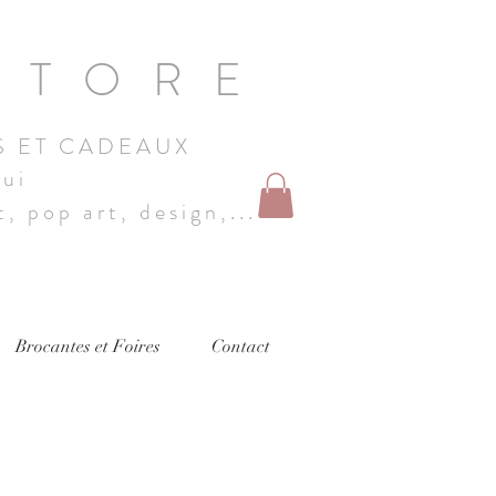
STORE
S ET CADEAUX
hui
, pop art, design,...
Brocantes et Foires
Contact