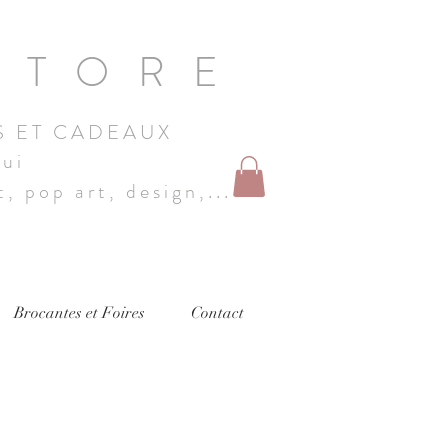
STORE
S ET CADEAUX
hui
, pop art, design,...
Brocantes et Foires
Contact