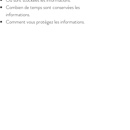
Où sont stockées les informations.
Combien de temps sont conservées les
informations.
Comment vous protégez les informations.
Modifications ou mises à jour de la
Politique de confidentialité.
Cliquez ici
pour des informations plus
détaillées sur comment formuler votre
politique de confidentialité.